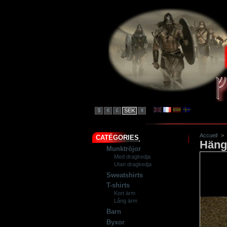
SEK
$
€
£
¥
Accueil
>
CATÉGORIES
Häng
Munktröjor
Med dragkedja
Utan dragkedja
Sweatshirts
T-shirts
Kort ärm
Lång ärm
Barn
Byxor