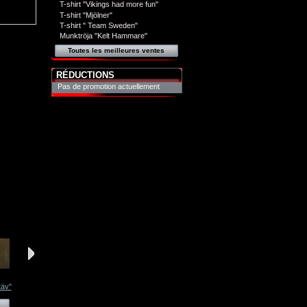
T-shirt "Vikings had more fun"
T-shirt "Mjölner"
T-shirt " Team Sweden"
Munktröja "Kelt Hammare"
Toutes les meilleures ventes
RÉDUCTIONS
Pas de promotion actuellement
täv"
Hänge "Stäv"
Hänge "Stäv"
Hänge "Stäv"
Hänge "Stäv"
Voir
Voir
Voir
Voir