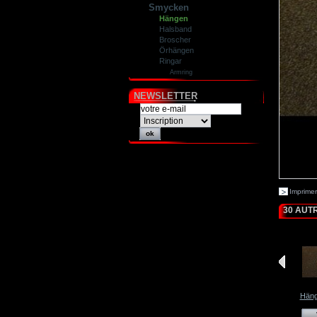
Smycken
Hängen
Halsband
Broscher
Örhängen
Ringar
Armring
NEWSLETTER
Imprimer
30 AUT
Häng