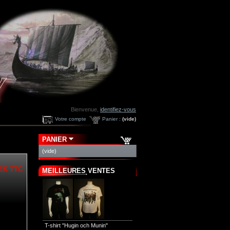
Bienvenue,
identifiez-vous
Votre compte
Panier :
(vide)
PANIER
(vide)
SEK
TTC
MEILLEURES VENTES
T-shirt "Hugin och Munin"