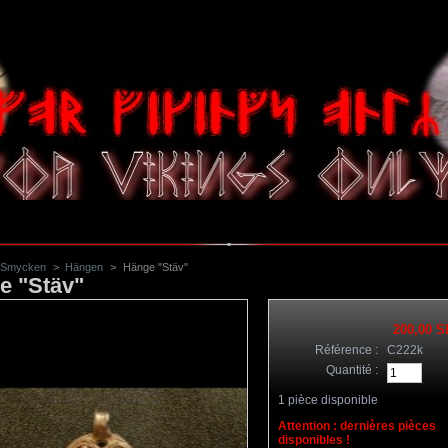
Smycken
>
Hängen
>
Hänge "Stäv"
e "Stäv"
200,00 
Référence :
C222k
Quantité :
1
pièce disponible
Attention : dernières pièces
disponibles !